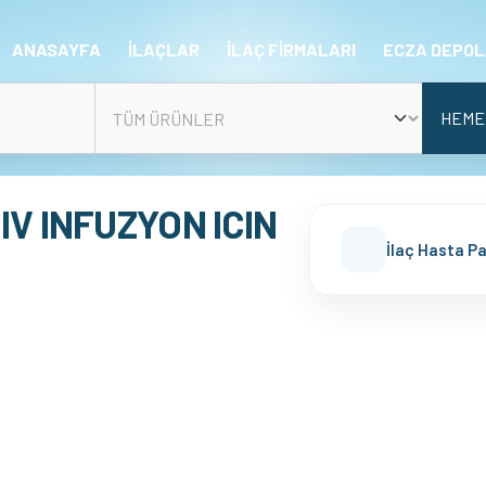
ANASAYFA
İLAÇLAR
İLAÇ FİRMALARI
ECZA DEPOL
HEME
 IV INFUZYON ICIN
İlaç Hasta P