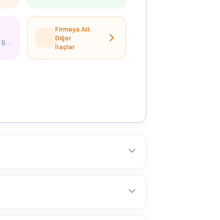
Firmaya Ait
Diğer
Kedrion Betaphar Biyofarmasötik İlaç Sanayi Ve Ticaret Anonim Şirketi
İlaçlar