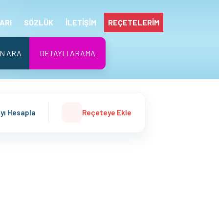
ARI
SÖZLÜK
İLETİŞİM
REÇETELERİM
N ARA
DETAYLI ARAMA
ayı Hesapla
Reçeteye Ekle