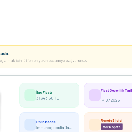
adır.
İlaç almak için lütfen en yakın eczaneye başvurunuz.
Fiyat Geçerlilik Tari
İlaç Fiyatı
31.643,50 TL
14.07.2026
Reçete Bilgisi
Etkin Madde
Mor Reçete
Immunoglobulin (Insan/ Normal)