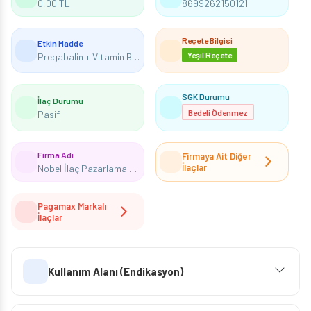
0,00 TL
8699262150121
Reçete Bilgisi
Etkin Madde
Yeşil Reçete
Pregabalin + Vitamin B12
SGK Durumu
İlaç Durumu
Bedeli Ödenmez
Pasif
Firma Adı
Firmaya Ait Diğer
İlaçlar
Nobel İlaç Pazarlama Ve Sanayii Ltd. Şti.
Pagamax Markalı
İlaçlar
Kullanım Alanı (Endikasyon)