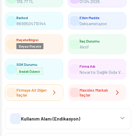
139,77 TL
01.04.2026
Barkod
Etkin Madde
8699504710144
Deksametazon
Reçete Bilgisi
İlaç Durumu
Beyaz Reçete
Aktif
SGK Durumu
Firma Adı
Bedeli Ödenir
Novartis Sağlık Gıda Ve Tarım Ürünleri Sanayi Ve Ticaret Anonim Şirketi
Firmaya Ait Diğer
Maxidex Markalı
İlaçlar
İlaçlar
Kullanım Alanı (Endikasyon)