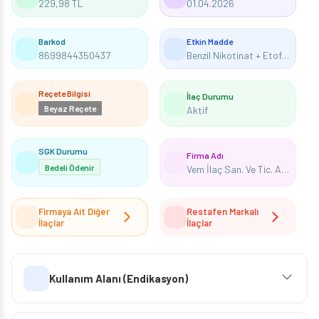
229,98 TL
01.04.2026
Barkod
Etkin Madde
8699844350437
Benzil Nikotinat + Etofenamat
Reçete Bilgisi
İlaç Durumu
Beyaz Reçete
Aktif
SGK Durumu
Firma Adı
Bedeli Ödenir
Vem İlaç San. Ve Tic. Anonim Şirketi
Firmaya Ait Diğer
Restafen Markalı
İlaçlar
İlaçlar
Kullanım Alanı (Endikasyon)